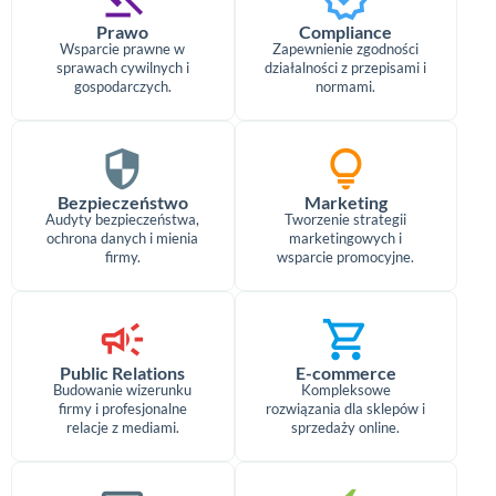
Prawo
Compliance
Wsparcie prawne w
Zapewnienie zgodności
sprawach cywilnych i
działalności z przepisami i
gospodarczych.
normami.
security
lightbulb
Bezpieczeństwo
Marketing
Audyty bezpieczeństwa,
Tworzenie strategii
ochrona danych i mienia
marketingowych i
firmy.
wsparcie promocyjne.
campaign
shopping_cart
Public Relations
E-commerce
Budowanie wizerunku
Kompleksowe
firmy i profesjonalne
rozwiązania dla sklepów i
relacje z mediami.
sprzedaży online.