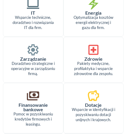
computer
electric_bolt
IT
Energia
Wsparcie techniczne,
Optymalizacja kosztów
doradztwo i rozwiązania
energii elektrycznej i
IT dla firm.
gazu dla firm.
settings
local_hospital
Zarządzanie
Zdrowie
Doradztwo strategiczne i
Pakiety medyczne,
operacyjne w zarządzaniu
profilaktyka i wsparcie
firmą.
zdrowotne dla zespołu.
payments
savings
Finansowanie
Dotacje
bankowe
Wsparcie w identyfikacji i
Pomoc w pozyskiwaniu
pozyskiwaniu dotacji
kredytów firmowych i
unijnych i krajowych.
leasingu.