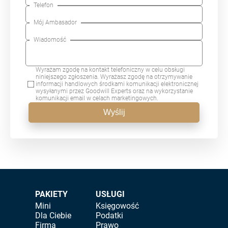
Telefon
Mój Ambasador
Wiadomość
Wyrażam zgodę na kontakt telefoniczny w celu obsługi
niniejszego zgłoszenia. Wyrażasz zgodę na otrzymywanie
informacji handlowych środkami komunikacji elektronicznej
wysyłanymi przez Goodwill Experts oraz na wykorzystanie
komunikacji email w celach marketingowych.
Wyślij
PAKIETY
USŁUGI
Mini
Księgowość
Dla Ciebie
Podatki
Firma
Prawo