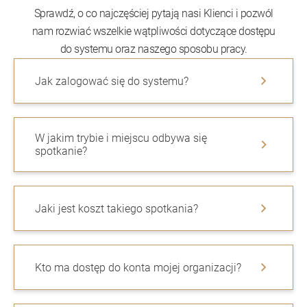
Sprawdź, o co najczęściej pytają nasi Klienci i pozwól
nam rozwiać wszelkie wątpliwości dotyczące dostępu
do systemu oraz naszego sposobu pracy.
Jak zalogować się do systemu?
Nowych użytkowników dodaje nasz zespół, a na
Twój adres e-mail wysyłany jest link
W jakim trybie i miejscu odbywa się
aktywacyjny.
spotkanie?
Preferujemy spotkania osobiste, które mogą
odbyć się w naszym biurze lub u Ciebie. W
Jaki jest koszt takiego spotkania?
przypadku dużej odległości proponujemy
spotkanie online.
Początkowe spotkanie, na którym przedstawimy
możliwości naszych pakietów oraz spotkanie
Kto ma dostęp do konta mojej organizacji?
wdrożeniowe, obejmujące rozpoczęcie
współpracy i dostosowanie do Ciebie platformy
GoodNet, są bezpłatne.
Podczas etapu wdrożenia, dostęp ma tylko