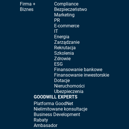
Firma +
Compliance
Biznes
Bezpieczeństwo
Marketing
PR
E-commerce
IT
Energia
Zarządzanie
Rekrutacja
Szkolenia
Zdrowie
ESG
Finansowanie bankowe
Finansowanie inwestorskie
Dotacje
Nieruchomości
Ubezpieczenia
GOODWILL EXPERTS
Platforma GoodNet
Nielimitowane konsultacje
Business Development
Rabaty
Ambasador