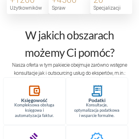
Użytkowników
Spraw
Specjalizacji
W jakich obszarach
możemy Ci pomóc?
Nasza oferta w tym pakiecie obejmuje zarówno wstępne
konsultacje jak i outsourcing usług do ekspertów, m.in.:
account_balance_wallet
receipt_long
Księgowość
Podatki
Kompleksowa obsługa
Konsultacje,
księgowa i
optymalizacja podatkowa
automatyzacja faktur.
i wsparcie formalne.
gavel
verified